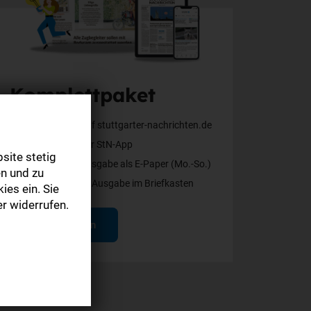
Komplettpaket
Alle Inhalte auf stuttgarter-nachrichten.de
Alle Inhalte der StN-App
site stetig
Die digitale Ausgabe als E-Paper (Mo.-So.)
n und zu
Die gedruckte Ausgabe im Briefkasten
ies ein. Sie
r widerrufen.
Mehr erfahren