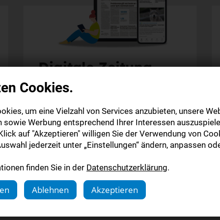
Digitale Zeitung
zen Cookies.
Alle Inhalte auf stuttgarter-nachrichten.de
Alle Inhalte der StN-App
okies, um eine Vielzahl von Services anzubieten, unsere Web
Die digitale Ausgabe als E-Paper (Mo.-So.)
n sowie Werbung entsprechend Ihrer Interessen auszuspiele
Die gedruckte Ausgabe im Briefkasten
lick auf "Akzeptieren" willigen Sie der Verwendung von Cook
uswahl jederzeit unter „Einstellungen“ ändern, anpassen ode
Mehr erfahren
ionen finden Sie in der
Datenschutzerklärung
.
gen
Ablehnen
Akzeptieren