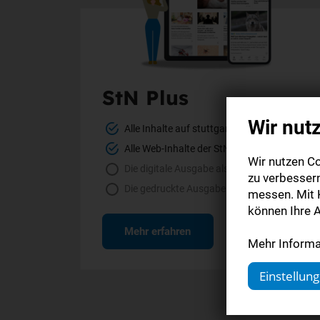
StN Plus
Wir nut
Alle Inhalte auf stuttgarter-nachrichten.de
Alle Web-Inhalte der StN-App
Wir nutzen Co
Die digitale Ausgabe als E-Paper (Mo.-So.)
zu verbesser
Die gedruckte Ausgabe im Briefkasten
messen. Mit K
können Ihre A
Mehr erfahren
Mehr Informat
Einstellun